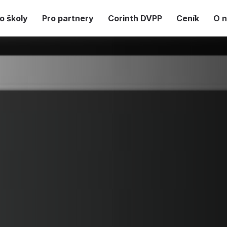
o školy
Pro partnery
Corinth DVPP
Ceník
O 