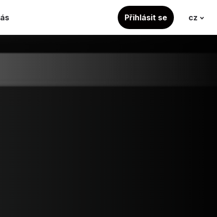
nás
Přihlásit se
cz