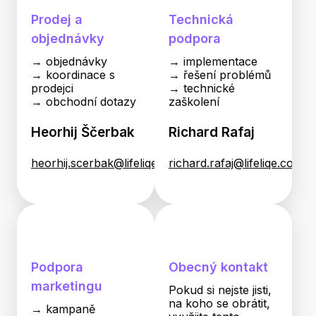
Prodej a
Technická
objednávky
podpora
→ objednávky
→ implementace
→ koordinace s
→ řešení problémů
prodejci
→ technické
→ obchodní dotazy
zaškolení
Heorhij Ščerbak
Richard Rafaj
heorhij.scerbak@lifeliqe.com
richard.rafaj@lifeliqe.com
Podpora
Obecný kontakt
marketingu
Pokud si nejste jisti,
na koho se obrátit,
→ kampaně