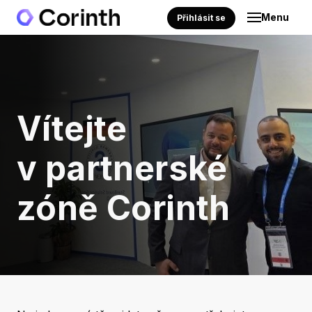
Menu
Přihlásit se
Vítejte
v partnerské
zóně Corinth