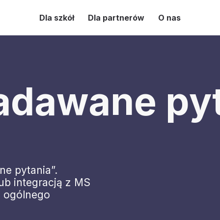
Dla szkół
Dla partnerów
O nas
adawane py
e pytania”.
ub integracją z MS
e ogólnego