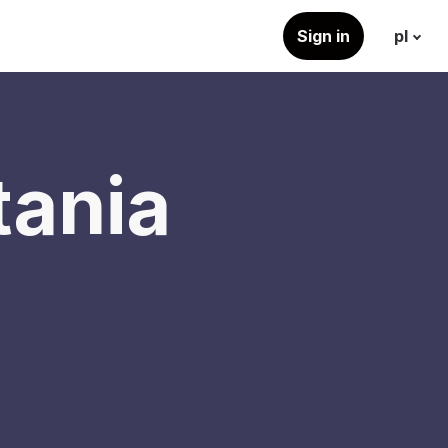
Sign in
pl
tania