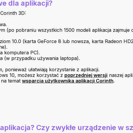
 dla aplikacji?
Corinth 3D:
wa.
 (po pobraniu wszystkich 1500 modeli aplikacja zajmuje o
poziom 10.0 (karta GeForce 8 lub nowsza, karta Radeon H
ne).
ia komputera PC).
na (w przypadku używania laptopa).
ponieważ ułatwiają korzystanie z aplikacji.
dows 10, możesz korzystać z
poprzedniej wersji
naszej apli
j na temat
wsparcia użytkownika aplikacji Corinth
.
 aplikacja? Czy zwykłe urządzenie w s