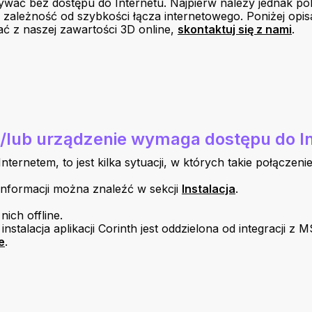
 używać bez dostępu do Internetu. Najpierw należy jednak po
 zależność od szybkości łącza internetowego. Poniżej opi
ać z naszej zawartości 3D online,
skontaktuj się z nami
.
 i/lub urządzenie wymaga dostępu do I
nternetem, to jest kilka sytuacji, w których takie połącze
ej informacji można znaleźć w sekcji
Instalacja
.
ich offline.
: instalacja aplikacji Corinth jest oddzielona od integracji z 
e
.