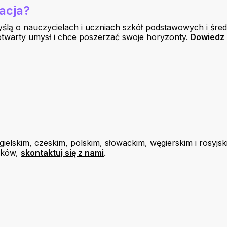
acja?
yślą o nauczycielach i uczniach szkół podstawowych i śre
otwarty umysł i chce poszerzać swoje horyzonty.
Dowiedz 
gielskim, czeskim, polskim, słowackim, węgierskim i rosyjs
zyków,
skontaktuj się z nami
.