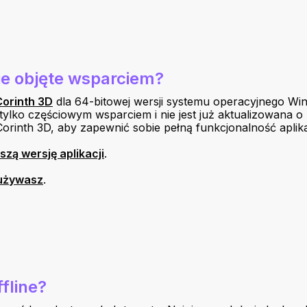
ie objęte wsparciem?
Corinth 3D
dla 64-bitowej wersji systemu operacyjnego Wi
a tylko częściowym wsparciem i nie jest już aktualizowana
orinth 3D, aby zapewnić sobie pełną funkcjonalność aplikac
zą wersję aplikacji
.
 używasz
.
ffline?