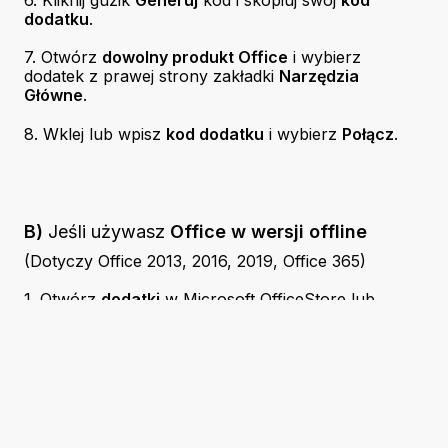
6. Kliknij guzik
Generuj
kod i skopiuj swój
kod
dodatku
.
7. Otwórz
dowolny produkt Office
i wybierz
dodatek z prawej strony zakładki
Narzędzia
Główne
.
8. Wklej lub wpisz
kod dodatku
i wybierz
Połącz
.
B)
Jeśli używasz
Office w wersji offline
(Dotyczy Office 2013, 2016, 2019, Office 365)
1. Otwórz
dodatki
w Microsoft OfficeStore lub
skorzystaj z linków poniżej:
Niniejszy serwis internetowy używa plików cookie w
celu udostępniania funkcji serwisu, ułatwienia
Corinth Screenshots:
Pobierz dodatek do
offline aplikacji
przeglądania oraz gromadzenia statystyk dotyczących
Lifeliqe Screenshots:
Pobierz dodatek do
ruchu sieciowego. Więcej informacji.
online aplikacji
Zaakceptuj konieczne